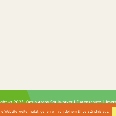
ight © 2025 Katrin Arens Soulworker |
Datenschutz
Impr
ie Website weiter nutzt, gehen wir von deinem Einverständnis aus.