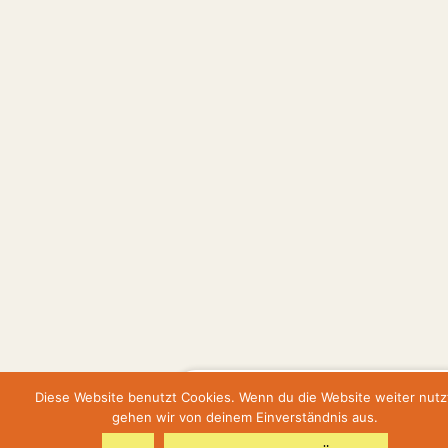
Hier geht's zur Terminbuchung
Diese Website benutzt Cookies. Wenn du die Website weiter nutz
gehen wir von deinem Einverständnis aus.
Hier gehts zum Shop